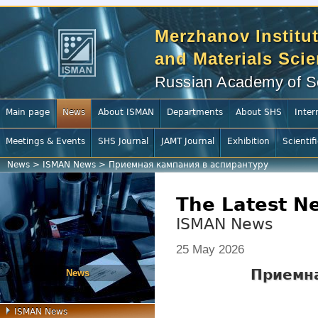
Merzhanov Institut
and Materials Sci
Russian Academy of S
Main page
News
About ISMAN
Departments
About SHS
Inter
Meetings & Events
SHS Journal
JAMT Journal
Exhibition
Scientif
News
>
ISMAN News
>
Приемная кампания в аспирантуру
The Latest N
ISMAN News
25 May 2026
Приемна
News
ISMAN News