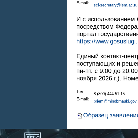
E-mail:
sci-secretary@ism.ac.ru
И с использованием 
посредством Федера
портал государствен
https://www.gosuslugi.
Единый контакт-цен
поступающих и реше
пн-пт. с 9:00 до 20:0
ноября 2026 г.). Ном
Тел.:
8 (800) 444 51 15
E-mail:
priem@minobrnauki.gov.
Образец заявления