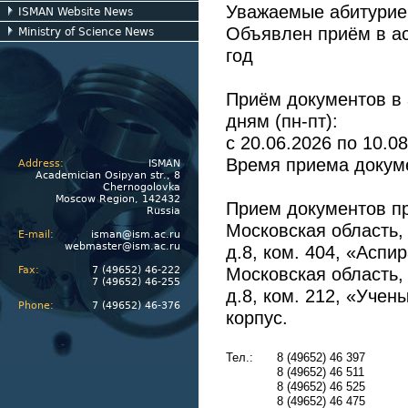
Уважаемые абитурие
ISMAN Website News
Объявлен приём в а
Ministry of Science News
год
Приём документов в 
дням (пн-пт):
с 20.06.2026 по 10.08
Время приема докуме
Address:
ISMAN
Academician Osipyan str., 8
Chernogolovka
Moscow Region, 142432
Прием документов пр
Russia
Московская область, 
E-mail:
isman@ism.ac.ru
webmaster@ism.ac.ru
д.8, ком. 404, «Аспи
Московская область, 
Fax:
7 (49652) 46-222
7 (49652) 46-255
д.8, ком. 212, «Учен
Phone:
7 (49652) 46-376
корпус.
Тел.:
8 (49652) 46 397
8 (49652) 46 511
8 (49652) 46 525
8 (49652) 46 475