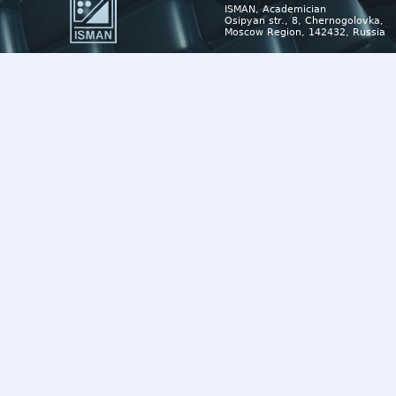
ISMAN, Academician
Osipyan str., 8, Chernogolovka,
Moscow Region, 142432, Russia