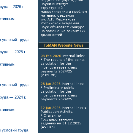
бюджетное учреждение
науки Институт
уда – 2026 г.
структурной
макрокинетики и проблем
материаловедения
мативным
им. А.Г. Мержанова
Российской академии
наук объявляет конкурс
на замещение вакантных
должностей
и условий труда
ISMAN Website News
уда — 2025 г.
03 Feb 2026
Internal links
:
*
The results of the points
calculation for the
мативным
incentive researchers
payments 2024/25
(2.09 Mb)
28 Jan 2026
Internal links
:
и условий труда
*
Preliminary points
calculation for the
incentive researchers
уда — 2024 г.
payments 2024/25
12 Jan 2026
Internal links
>
мативным
Publication Activity
:
*
Статьи по
Государственному
заданию на 31.12.2025
(451 Kb)
и условий труда