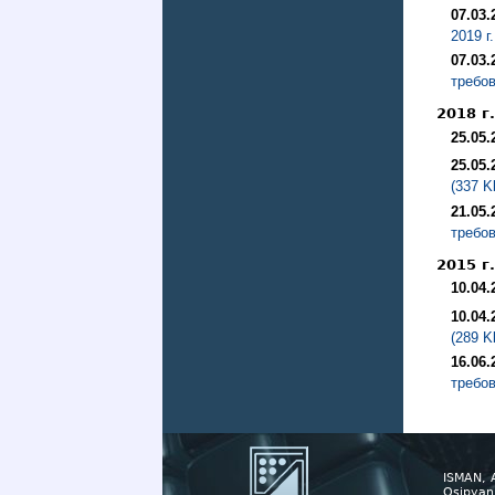
07.03.
2019 г
07.03.
требов
2018 г.
25.05.
25.05.
(337 K
21.05.
требов
2015 г.
10.04.
10.04.
(289 K
16.06.
требов
ISMAN, 
Osipyan 