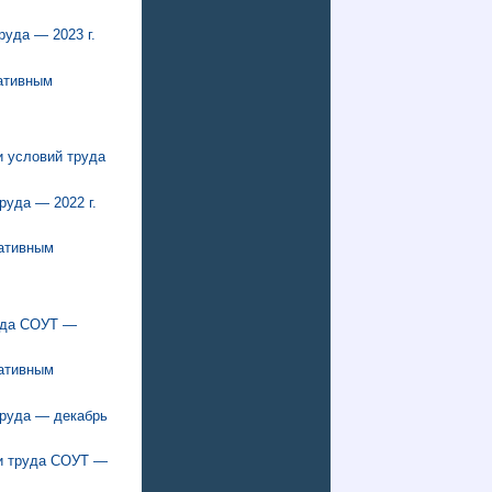
уда — 2023 г.
мативным
и условий труда
уда — 2022 г.
мативным
руда СОУТ —
мативным
труда — декабрь
ки труда СОУТ —