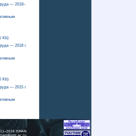
труда — 2018–
мативным
5 Kb)
уда — 2018 г.
мативным
6 Kb)
уда — 2015 г.
мативным
11–2026 ISMAN
sman@ism.ac.ru