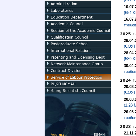
Administration
10.07.
Laboratories
(654 K
Education Department
16.07.
Academic Council
требов
Section of the Academic Council
2025 г.
Qualification Council
28.04.
Postgraduate School
(СОУТ)
International Relations
28.04.
Patenting and Licensing Dept
(589 K
Network Maintenance Group
30.04.
Contract Division
требов
Service of Labour Protection
2024 г.
РЦКП ИСМАН
20.03.
Young Scientists Council
(СОУТ)
20.03.
(1.28 
26.03.
требов
2023 г.
21.11.
Address:
ISMAN