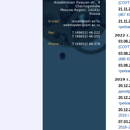
(СОУТ)
Academician Osipyan str., 8
Chernogolovka
21.11.
Moscow Region, 142432
Russia
(467 K
21.11.
E-mail:
isman@ism.ac.ru
webmaster@ism.ac.ru
требов
Fax:
7 (49652) 46-222
2022 г.
7 (49652) 46-255
03.08.
Phone:
7 (49652) 46-376
(СОУТ)
03.08.
(496 K
03.08.
требов
2019 г.
20.12.
декабр
20.12.
требов
20.12.
2019 г
07.03.
2018–2