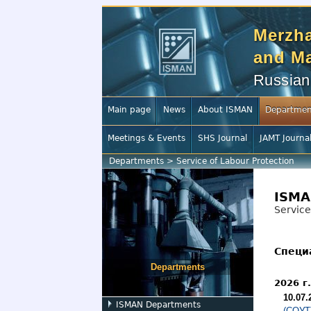
Merzha
and Ma
Russian
Main page
News
About ISMAN
Departmen
Meetings & Events
SHS Journal
JAMT Journa
Departments
>
Service of Labour Protection
ISMA
Service
Специ
Departments
2026 г.
10.07.
ISMAN Departments
(СОУТ)