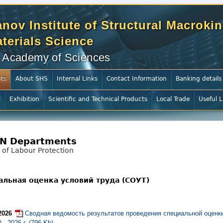
nov Institute of Structural Macrokin
terials Science
 Academy of Sciences
ts
About SHS
Internal Links
Contact Information
Banking details
l
Exhibition
Scientific and Technical Products
Local Trade
Useful L
N Departments
 of Labour Protection
альная оценка условий труда (СОУТ)
2026
Сводная ведомость результатов проведения специальной оценк
 - 2026 г. (796 Kb)