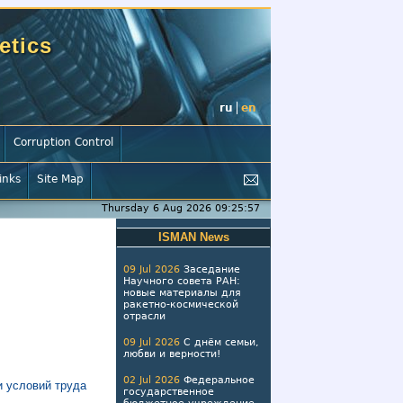
etics
ru
en
Corruption Control
inks
Site Map
Thursday 6 Aug 2026 09:25:58
ISMAN News
09 Jul 2026
Заседание
Научного совета РАН:
новые материалы для
ракетно-космической
отрасли
09 Jul 2026
С днём семьи,
любви и верности!
02 Jul 2026
Федеральное
и условий труда
государственное