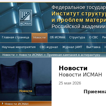
Федеральное государ
Институт структ
и проблем матери
Российской академии
Главная страница
Новости
Об ИСМАН
Структура
О СВС
Ре
Научные мероприятия
СВС-журнал
Журнал JAMT
Выставка
Новости
>
Новости ИСМАН
>
Приемная кампания в аспирантуру
Новости
Новости ИСМАН
25 мая 2026
Приемна
Новости
Новости ИСМАН