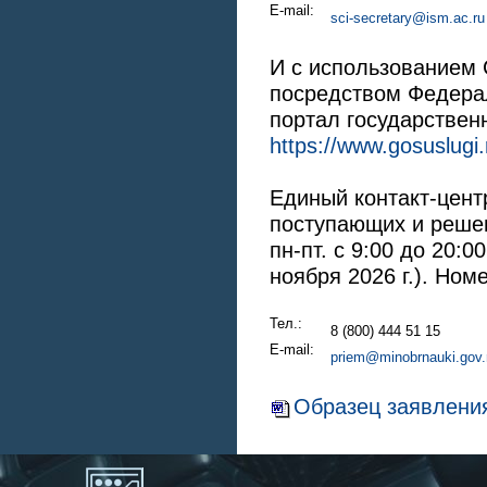
E-mail:
sci-secretary@ism.ac.ru
И с использованием 
посредством Федера
портал государствен
https://www.gosuslugi.
Единый контакт-цен
поступающих и реше
пн-пт. с 9:00 до 20:0
ноября 2026 г.). Ном
Тел.:
8 (800) 444 51 15
E-mail:
priem@minobrnauki.gov.
Образец заявления