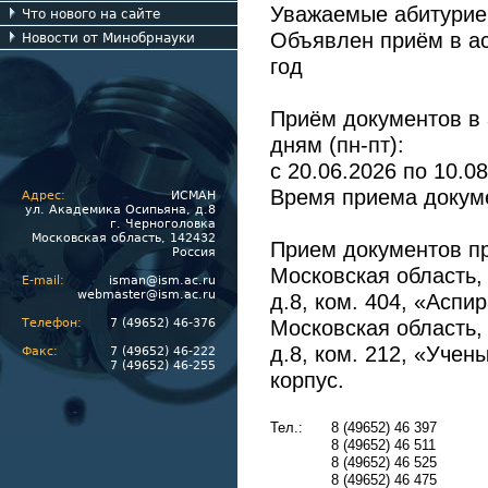
Уважаемые абитурие
Что нового на сайте
Объявлен приём в а
Новости от Минобрнауки
год
Приём документов в 
дням (пн-пт):
с 20.06.2026 по 10.08
Время приема докуме
Адрес:
ИСМАН
ул. Академика Осипьяна, д.8
г. Черноголовка
Московская область, 142432
Прием документов пр
Россия
Московская область, 
E-mail:
isman@ism.ac.ru
webmaster@ism.ac.ru
д.8, ком. 404, «Аспи
Московская область, 
Телефон:
7 (49652) 46-376
д.8, ком. 212, «Учен
Факс:
7 (49652) 46-222
7 (49652) 46-255
корпус.
Тел.:
8 (49652) 46 397
8 (49652) 46 511
8 (49652) 46 525
8 (49652) 46 475