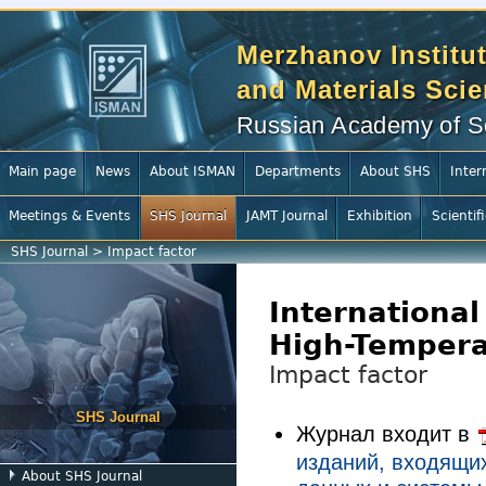
Merzhanov Institut
and Materials Sci
Russian Academy of S
Main page
News
About ISMAN
Departments
About SHS
Inter
Meetings & Events
SHS Journal
JAMT Journal
Exhibition
Scientif
SHS Journal
>
Impact factor
International
High-Tempera
Impact factor
SHS Journal
Журнал входит в
изданий, входящи
About SHS Journal