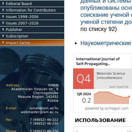
данных и системы
Editorial Board
опубликованы осн
Information for Contributors
соискание ученой 
Issues 1998–2006
ученой степени до
Issues 2007–2026
по списку 92)
Publisher
Subscription
Наукометрические
Impact factor
Address:
ISMAN
Academician Osipyan str., 8
Chernogolovka
Moscow Region, 142432
Russia
E-mail:
isman@ism.ac.ru
webmaster@ism.ac.ru
ИСПОЛЬЗОВАНИЕ
Fax:
7 (49652) 46-222
7 (49652) 46-255
Phone:
7 (49652) 46-376