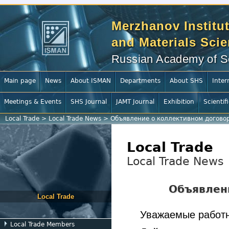
Merzhanov Institut
and Materials Sci
Russian Academy of S
Main page
News
About ISMAN
Departments
About SHS
Inter
Meetings & Events
SHS Journal
JAMT Journal
Exhibition
Scientif
Local Trade
>
Local Trade News
>
Объявление о коллективном догово
Local Trade
Local Trade News
Объявлен
Local Trade
Уважаемые работ
Local Trade Members