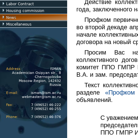
Действие коллек
Labor Contract
года, заключенного н
Housing commission
News
Профком первичн
Miscellaneous
во второй декаде ап
начале коллективных
договора на новый ср
Просим Вас на
коллективного дого
комитет ППО ГМПР 
Address:
ISMAN
Academician Osipyan str., 8
В.А. и зам. председ
Chernogolovka
Moscow Region, 142432
Текст коллектив
Russia
разделе
«Профком
E-mail:
isman@ism.ac.ru
webmaster@ism.ac.ru
объявлений.
Fax:
7 (49652) 46-222
7 (49652) 46-255
С уважением
Phone:
7 (49652) 46-376
председател
ППО ГМПР 