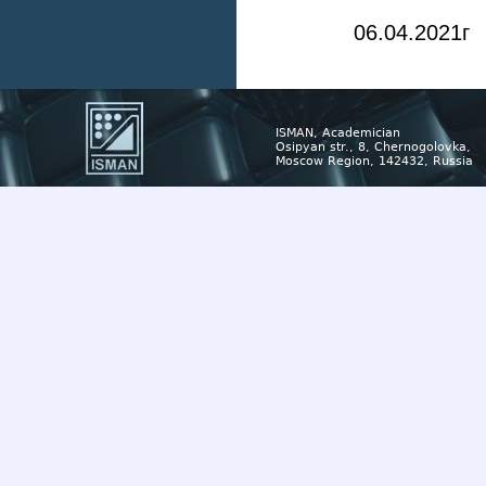
06.04.2021г
ISMAN, Academician
Osipyan str., 8, Chernogolovka,
Moscow Region, 142432, Russia