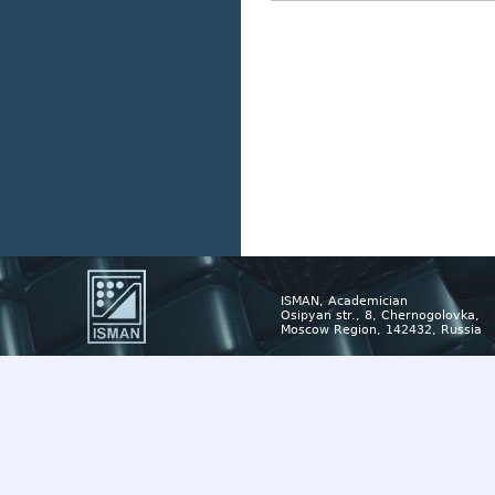
ISMAN, Academician
Osipyan str., 8, Chernogolovka,
Moscow Region, 142432, Russia