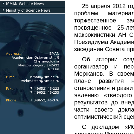
ISMAN Website News
25 апреля 2012 го
Ministry of Science News
проблем материа
торжественное з
посвященное 25-ле
макрокинетики АН 
Президиума Академии
заседании Совета при
Address:
ISMAN
Academician Osipyan str., 8
Об истории соз
Chernogolovka
организатор и пер
Moscow Region, 142432
Russia
Мержанов. В свое
E-mail:
isman@ism.ac.ru
плане развития 
webmaster@ism.ac.ru
становления и развит
Fax:
7 (49652) 46-222
7 (49652) 46-255
явлению «твердого
Phone:
7 (49652) 46-376
результатов до вне
части своего докл
оптимистический сце
С докладом «ИС