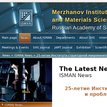
Merzhanov Institut
and Materials Sci
Russian Academy of S
Main page
News
About ISMAN
Departments
About SHS
Inter
Meetings & Events
SHS Journal
JAMT Journal
Exhibition
Scientif
News
>
ISMAN News
>
25-летие Института структурной макрокинет
The Latest N
ISMAN News
25-летие Инст
News
и проб
ISMAN News