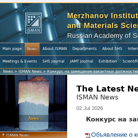
Merzhanov Institut
and Materials Sci
Russian Academy of S
Main page
News
About ISMAN
Departments
About SHS
Inter
Meetings & Events
SHS Journal
JAMT Journal
Exhibition
Scientif
News
>
ISMAN News
>
Конкурс на замещение вакантных должносте
The Latest N
ISMAN News
02 Jul 2026
Конкурс на з
News
Объявление о к
ISMAN News