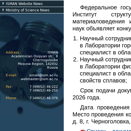
ISMAN Website News
Федеральное гос
Ministry of Science News
Институт струк
материаловедения 
наук объявляет конк
Научный сотрудни
в Лаборатории гор
специалист в обл
Address:
ISMAN
Academician Osipyan str., 8
Научный сотрудни
Chernogolovka
Moscow Region, 142432
в Лаборатории физ
Russia
специалист в обла
E-mail:
isman@ism.ac.ru
свойств сплавов;
webmaster@ism.ac.ru
Fax:
7 (49652) 46-222
Срок подачи доку
7 (49652) 46-255
2026 года.
Phone:
7 (49652) 46-376
Дата проведения
Место проведения к
д. 8, г. Черноголовка