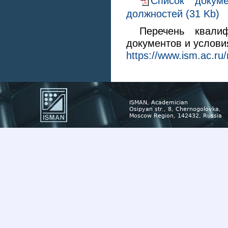
Список докум
должностей (31 Kb)
Перечень квалиф
документов и услов
https://www.ism.ac.r
ISMAN, Academician
Osipyan str., 8, Chernogolovka,
Moscow Region, 142432, Russia