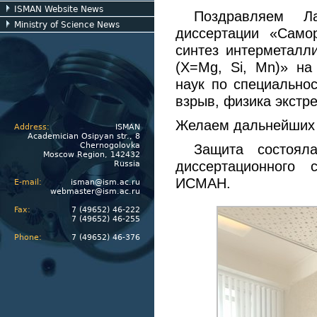
ISMAN Website News
Поздравляем Л
Ministry of Science News
диссертации «Cамо
синтез интерметалли
(X=Mg, Si, Mn)» на
наук по специальнос
взрыв, физика экстр
Желаем дальнейших 
Address:
ISMAN
Academician Osipyan str., 8
Chernogolovka
Защита состоял
Moscow Region, 142432
диссертационного 
Russia
ИСМАН.
E-mail:
isman@ism.ac.ru
webmaster@ism.ac.ru
Fax:
7 (49652) 46-222
7 (49652) 46-255
Phone:
7 (49652) 46-376