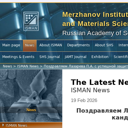
Merzhanov Institut
and Materials Sci
Russian Academy of S
Main page
News
About ISMAN
Departments
About SHS
Inter
Meetings & Events
SHS Journal
JAMT Journal
Exhibition
Scientif
News
>
ISMAN News
>
Поздравляем Лазарева П.А. с успешной защи
The Latest N
ISMAN News
19 Feb 2026
Поздравляем Л
News
канд
ISMAN News