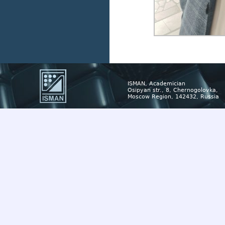
ISMAN, Academician
Osipyan str., 8, Chernogolovka,
Moscow Region, 142432, Russia