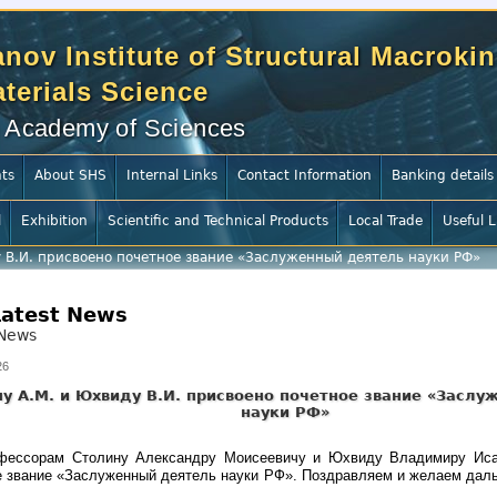
nov Institute of Structural Macrokin
terials Science
 Academy of Sciences
ts
About SHS
Internal Links
Contact Information
Banking details
l
Exhibition
Scientific and Technical Products
Local Trade
Useful L
 В.И. присвоено почетное звание «Заслуженный деятель науки РФ»
Latest News
News
26
у А.М. и Юхвиду В.И. присвоено почетное звание «Заслу
науки РФ»
фессорам Столину Александру Моисеевичу и Юхвиду Владимиру Иса
е звание «Заслуженный деятель науки РФ». Поздравляем и желаем дал