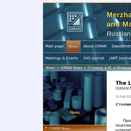
Merzha
and Ma
Russian
Main page
News
About ISMAN
Departmen
Meetings & Events
SHS Journal
JAMT Journa
News
>
ISMAN News
>
Столину А.М. и Юхвиду
The 
ISMAN 
13 Feb 20
Столин
News
Про
почетно
ISMAN News
успехов!