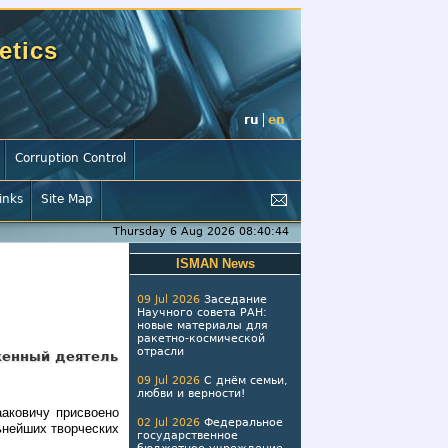
etics
ru
en
Corruption Control
inks
Site Map
Thursday 6 Aug 2026 08:40:45
ISMAN News
09 Jul 2026
Заседание
Научного совета РАН:
новые материалы для
ракетно-космической
отрасли
женный деятель
09 Jul 2026
С днём семьи,
любви и верности!
аковичу присвоено
02 Jul 2026
Федеральное
ьнейших творческих
государственное