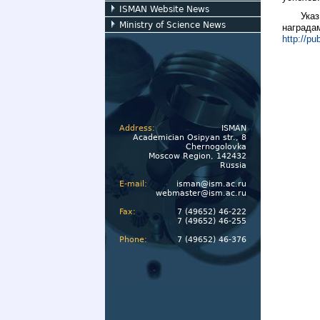
ISMAN Website News
Ука
Ministry of Science News
награда
http://p
Address:
ISMAN
Academician Osipyan str., 8
Chernogolovka
Moscow Region, 142432
Russia
E-mail:
isman@ism.ac.ru
webmaster@ism.ac.ru
Fax:
7 (49652) 46-222
7 (49652) 46-255
Phone:
7 (49652) 46-376