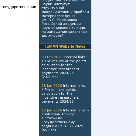
бюджетное учреждение
науки Институт
и государственными
структурной
макрокинетики и проблем
материаловедения
им. А.Г. Мержанова
Российской академии
наук объявляет конкурс
на замещение вакантных
должностей
ISMAN Website News
03 Feb 2026
Internal links
:
*
The results of the points
calculation for the
incentive researchers
payments 2024/25
(2.09 Mb)
28 Jan 2026
Internal links
:
*
Preliminary points
calculation for the
incentive researchers
payments 2024/25
12 Jan 2026
Internal links
>
Publication Activity
:
*
Статьи по
Государственному
заданию на 31.12.2025
(451 Kb)