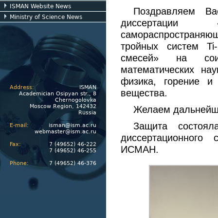
ISMAN Website News
Поздравляем Ва
Ministry of Science News
диссертации «М
самораспространя
тройных систем Ti-
смесей» на сои
математических нау
физика, горение и
Address:
ISMAN
вещества.
Academician Osipyan str., 8
Chernogolovka
Moscow Region, 142432
Желаем дальнейши
Russia
Защита состоял
E-mail:
isman@ism.ac.ru
webmaster@ism.ac.ru
диссертационного 
Fax:
7 (49652) 46-222
ИСМАН.
7 (49652) 46-255
Phone:
7 (49652) 46-376