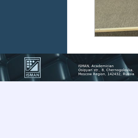
ISMAN, Academician
Osipyan str., 8, Chernogolovka,
Moscow Region, 142432, Russia