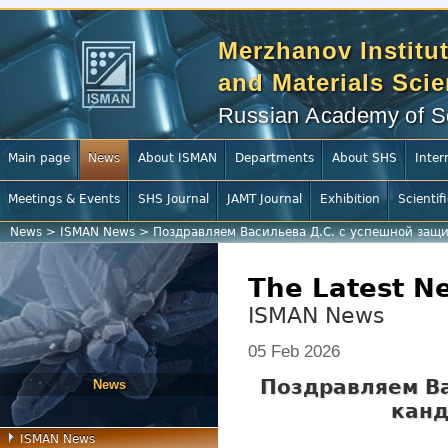
Merzhanov Institut
and Materials Sci
Russian Academy of S
Main page
News
About ISMAN
Departments
About SHS
Inter
Meetings & Events
SHS Journal
JAMT Journal
Exhibition
Scientif
News
>
ISMAN News
>
Поздравляем Васильева Д.С. с успешной защ
The Latest N
ISMAN News
05 Feb 2026
Поздравляем Ва
News
канд
ISMAN News