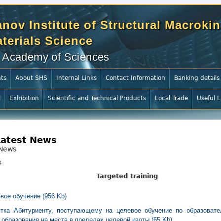
nov Institute of Structural Macrokin
terials Science
 Academy of Sciences
ts
About SHS
Internal Links
Contact Information
Banking details
l
Exhibition
Scientific and Technical Products
Local Trade
Useful L
Latest News
News
4
Targeted training
вое обучение (956 Kb)
тка Абитуриенту, поступающему на целевое обучение по образоват
образования на места в пределах целевой квоты (65 Kb)