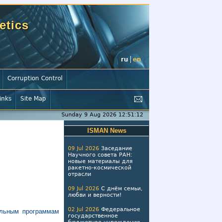
etics
ru
en
Corruption Control
inks
Site Map
Sunday 9 Aug 2026 12:51:13
ISMAN News
09 Jul 2026
Заседание
Научного совета РАН:
новые материалы для
ракетно-космической
отрасли
09 Jul 2026
С днём семьи,
любви и верности!
02 Jul 2026
Федеральное
ельным программам
государственное