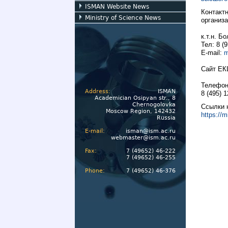
ISMAN Website News
Контакт
Ministry of Science News
организ
к.т.н. 
Тел: 8 (9
E-mail:
m
Сайт ЕК
Телефоны
Address:
ISMAN
8 (495) 
Academician Osipyan str., 8
Chernogolovka
Ссылки 
Moscow Region, 142432
https://m
Russia
E-mail:
isman@ism.ac.ru
webmaster@ism.ac.ru
Fax:
7 (49652) 46-222
7 (49652) 46-255
Phone:
7 (49652) 46-376