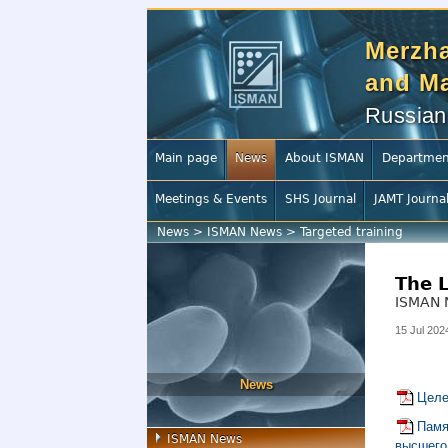
Merzha
and Ma
Russian
Main page
News
About ISMAN
Departmen
Meetings & Events
SHS Journal
JAMT Journa
News
>
ISMAN News
>
Targeted training
The 
ISMAN 
15 Jul 202
News
Целе
Памя
ISMAN News
высшего 