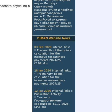
бюджетное учреждение
науки Институт
елевого обучения в
структурной
макрокинетики и проблем
материаловедения
им. А.Г. Мержанова
Российской академии
наук объявляет конкурс
на замещение вакантных
должностей
ISMAN Website News
03 Feb 2026
Internal links
:
*
The results of the points
calculation for the
incentive researchers
payments 2024/25
(2.09 Mb)
28 Jan 2026
Internal links
:
*
Preliminary points
calculation for the
incentive researchers
payments 2024/25
12 Jan 2026
Internal links
>
Publication Activity
:
*
Статьи по
Государственному
заданию на 31.12.2025
(451 Kb)