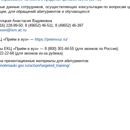
ные данные сотрудников, осуществляющих консультации по вопросам ц
ации, для обращений абитуриентов и обучающихся:
Болоцкая Анастасия Вадимовна
16) 228-99-50; 8 (49652) 46-511; 8 (49652) 46-397
oon@ism.ac.ru
Ц «Приём в вуз» —
https://priemvuz.ru/
 ЕКЦ «Приём в вуз» — 8 (800) 301-44-55 (для звонков по России),
122-22-68 (для звонков из-за рубежа).
на презентационные материалы для абитуриентов:
inobrnauki.gov.ru/action/targeted_training/