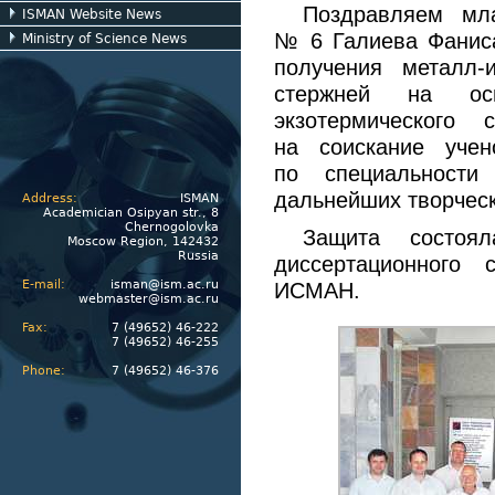
Поздравляем мла
ISMAN Website News
№ 6 Галиева Фаниса
Ministry of Science News
получения металл-
стержней на ос
экзотермического 
на соискание учен
по специальности
дальнейших творческ
Address:
ISMAN
Academician Osipyan str., 8
Chernogolovka
Защита состоя
Moscow Region, 142432
Russia
диссертационного 
E-mail:
isman@ism.ac.ru
ИСМАН.
webmaster@ism.ac.ru
Fax:
7 (49652) 46-222
7 (49652) 46-255
Phone:
7 (49652) 46-376