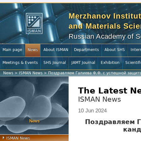
Merzhanov Institut
and Materials Sci
Russian Academy of S
Main page
News
About ISMAN
Departments
About SHS
Inter
Meetings & Events
SHS Journal
JAMT Journal
Exhibition
Scientif
News
>
ISMAN News
>
Поздравляем Галиева Ф.Ф. с успешной защит
The Latest N
ISMAN News
10 Jun 2024
Поздравляем Г
News
канд
ISMAN News