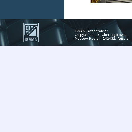
ISMAN, Academician
Osipyan str., 8, Chernogolovka,
Moscow Region, 142432, Russia