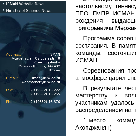
ISMAN Website News
настольному теннис
Ministry of Science News
ППО ГМПР ИСМАН и
рождения выдающе
Григорьевича Мержа
Программа соревн
состязания. В памя
команды, состоящи
Address:
ISMAN
Academician Osipyan str., 8
ИСМАН.
Chernogolovka
Moscow Region, 142432
Соревнования про
Russia
атмосфере царил спо
E-mail:
isman@ism.ac.ru
webmaster@ism.ac.ru
В результате чес
Fax:
7 (49652) 46-222
7 (49652) 46-255
мастерству и вол
участникам удалось
Phone:
7 (49652) 46-376
распределением на п
1 место — команд
Акопджанян)