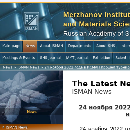
Merzhanov Institut
and Materials Sci
Russian Academy of S
Main page
News
About ISMAN
Departments
About SHS
Inter
Meetings & Events
SHS Journal
JAMT Journal
Exhibition
Scientif
News
>
ISMAN News
>
24 ноября 2022 года в ИСМАН прошел турнир
The Latest N
ISMAN News
24 ноября 202
News
н
ISMAN News
24 ноября 2022 