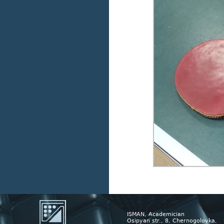
ISMAN, Academician
Osipyan str., 8, Chernogolovka,