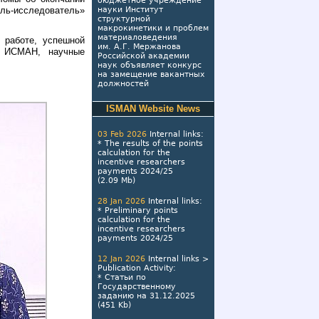
бюджетное учреждение
ь-исследователь»
науки Институт
структурной
макрокинетики и проблем
материаловедения
 работе, успешной
им. А.Г. Мержанова
а ИСМАН, научные
Российской академии
наук объявляет конкурс
на замещение вакантных
должностей
ISMAN Website News
03 Feb 2026
Internal links
:
*
The results of the points
calculation for the
incentive researchers
payments 2024/25
(2.09 Mb)
28 Jan 2026
Internal links
:
*
Preliminary points
calculation for the
incentive researchers
payments 2024/25
12 Jan 2026
Internal links
>
Publication Activity
:
*
Статьи по
Государственному
заданию на 31.12.2025
(451 Kb)