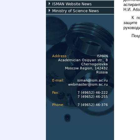
ISMAN Website News
аспиран
Н.И. Абз
Ministry of Science News
К п
защите 
руковод
Поз
Address:
ISMAN
Academician Osipyan str., 8
Chernogolovka
Moscow Region, 142432
Russia
E-mail:
isman@ism.ac.ru
webmaster@ism.ac.ru
Fax:
7 (49652) 46-222
7 (49652) 46-255
Phone:
7 (49652) 46-376