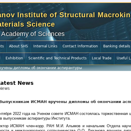
nov Institute of Structural Macrokin
terials Science
 Academy of Sciences
ts
About SHS
Internal Links
Contact Information
Banking details
l
Exhibition
Scientific and Technical Products
Local Trade
Useful L
учены дипломы об окончании аспирантуры
Latest News
News
Выпускникам ИСМАН вручены дипломы об окончании асп
ентября 2022 года на Ученом совете ИСМАН состоялась торжественная 
в выпускникам аспирантуры Института.
ектор ИСМАН член-корр. РАН М.И. Алымов и начальник Отдела научн
ности и международного сотрудничества О.О. Лиханова вручили дип