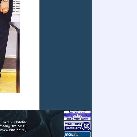
11–2026 ISMAN
sman@ism.ac.ru
//www.ism.ac.ru/