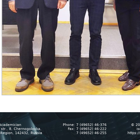
Academician
Phone: 7 (49652) 46-376
© 20
str., 8, Chernogolovka,
Fax: 7 (49652) 46-222
i
Region, 142432, Russia
7 (49652) 46-255
https: