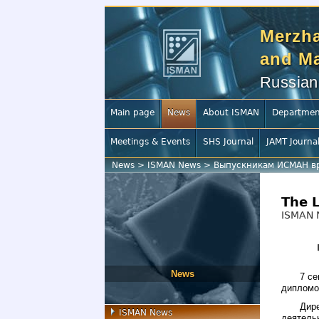
Merzha
and Ma
Russian
Main page
News
About ISMAN
Departmen
Meetings & Events
SHS Journal
JAMT Journa
News
>
ISMAN News
>
Выпускникам ИСМАН вр
The 
ISMAN 
News
7 с
дипломо
Дир
ISMAN News
деятель