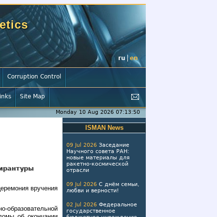
etics
ru
en
Corruption Control
inks
Site Map
Monday 10 Aug 2026 07:13:51
ISMAN News
09 Jul 2026
Заседание
Научного совета РАН:
новые материалы для
ракетно-космической
ирантуры
отрасли
09 Jul 2026
С днём семьи,
церемония вручения
любви и верности!
02 Jul 2026
Федеральное
о-образовательной
государственное
ломы об окончании