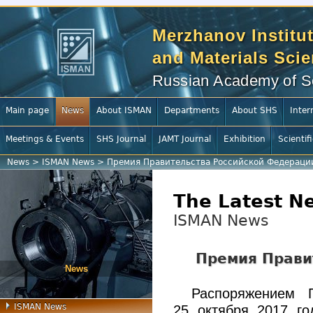
Merzhanov Institut
and Materials Sci
Russian Academy of S
Main page
News
About ISMAN
Departments
About SHS
Inter
Meetings & Events
SHS Journal
JAMT Journal
Exhibition
Scientif
News
>
ISMAN News
>
Премия Правительства Российской Федераци
The Latest N
ISMAN News
Премия Прави
News
Распоряжением 
ISMAN News
25 октября 2017 го