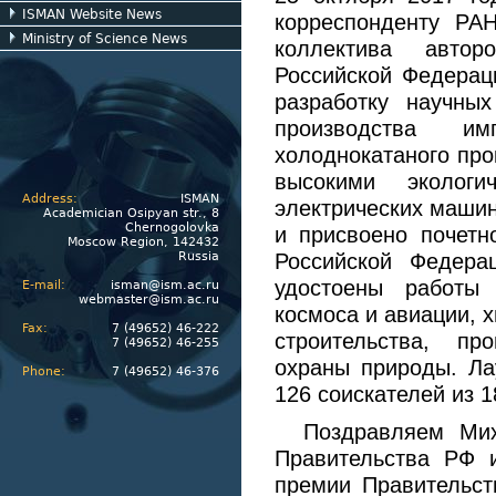
ISMAN Website News
корреспонденту РА
Ministry of Science News
коллектива автор
Российской Федераци
разработку научны
производства и
холоднокатаного про
высокими экологи
Address:
ISMAN
электрических машин
Academician Osipyan str., 8
Chernogolovka
и присвоено почетн
Moscow Region, 142432
Russia
Российской Федера
удостоены работы 
E-mail:
isman@ism.ac.ru
webmaster@ism.ac.ru
космоса и авиации, х
Fax:
7 (49652) 46-222
строительства, пр
7 (49652) 46-255
охраны природы. Ла
Phone:
7 (49652) 46-376
126 соискателей из 
Поздравляем Ми
Правительства РФ и
премии Правительст