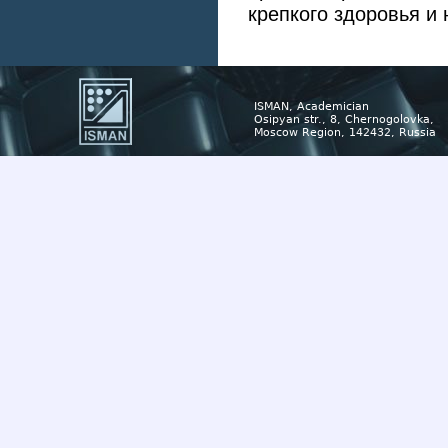
крепкого здоровья и
ISMAN, Academician
Osipyan str., 8, Chernogolovka,
Moscow Region, 142432, Russia