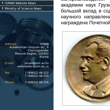
ISMAN Website News
академии наук Гру
Ministry of Science News
большой вклад в сод
научного направле
награждена Почетно
Address:
ISMAN
Academician Osipyan str., 8
Chernogolovka
Moscow Region, 142432
Russia
E-mail:
isman@ism.ac.ru
webmaster@ism.ac.ru
Fax:
7 (49652) 46-222
7 (49652) 46-255
Phone:
7 (49652) 46-376