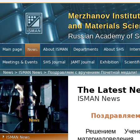
Merzhanov Institut
and Materials Sci
Russian Academy of S
Main page
News
About ISMAN
Departments
About SHS
Inter
Meetings & Events
SHS Journal
JAMT Journal
Exhibition
Scientif
News
>
ISMAN News
>
Поздравляем с вручением Почетной медали!
The Latest N
ISMAN News
Поздравляем
News
Решением Учен
ISMAN News
материаловедения