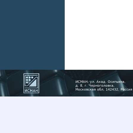
ИСМАН, ул. Акад. Осипьяна,
д. 8, г. Черноголовка,
Московская обл, 142432, Россия