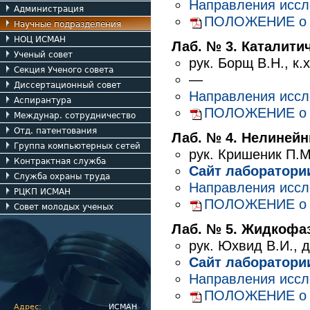
Направления исс
Администрация
ПОЛОЖЕНИЕ о Ла
Научные подразделения
НОЦ ИСМАН
Лаб. № 3. Каталити
Ученый совет
рук.
Борщ В.Н.
,
к.х
Секция Ученого совета
—
Диссертационный совет
Направления исс
Аспирантура
ПОЛОЖЕНИЕ о Ла
Междунар. сотрудничество
Отд. патентования
Лаб. № 4. Нелиней
Группа компьютерных сетей
рук.
Кришеник П.М
Контрактная служба
Сайт лаборатори
Служба охраны труда
Направления исс
РЦКП ИСМАН
ПОЛОЖЕНИЕ о Ла
Совет молодых ученых
Лаб. № 5. Жидкофа
рук.
Юхвид В.И.
,
д
Сайт лаборатори
Направления исс
ПОЛОЖЕНИЕ о Ла
Адрес:
ИСМАН