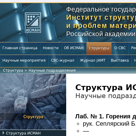
Федеральное государ
Институт структ
и проблем матери
Российской академии
Главная страница
Новости
Об ИСМАН
Структура
О СВС
Ре
Научные мероприятия
СВС-журнал
Журнал JAMT
Выставка
Структура
>
Научные подразделения
Структура 
Научные подраз
Лаб. № 1. Горения 
Структура
рук.
Сеплярский Б
—
Структура ИСМАН