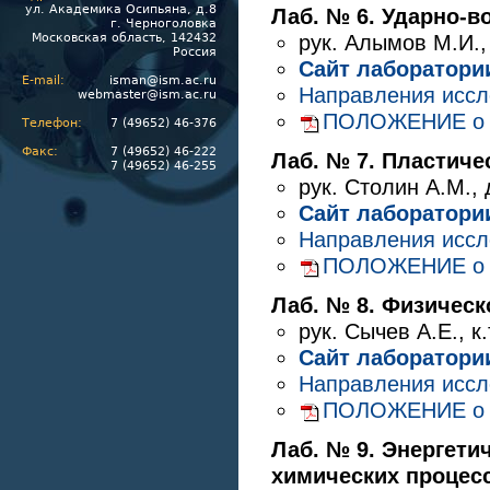
ул. Академика Осипьяна, д.8
Лаб. № 6. Ударно-
г. Черноголовка
Московская область, 142432
рук.
Алымов М.И.
Россия
Сайт лаборатори
E-mail:
isman@ism.ac.ru
Направления исс
webmaster@ism.ac.ru
ПОЛОЖЕНИЕ о Ла
Телефон:
7 (49652) 46-376
Факс:
7 (49652) 46-222
Лаб. № 7. Пластич
7 (49652) 46-255
рук.
Столин А.М.
,
Сайт лаборатори
Направления исс
ПОЛОЖЕНИЕ о Ла
Лаб. № 8. Физичес
рук.
Сычев А.Е.
,
к.
Сайт лаборатори
Направления исс
ПОЛОЖЕНИЕ о Ла
Лаб. № 9. Энергети
химических процес