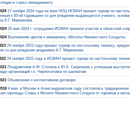
уляции и стресс-менеджменту
2024
27 ноября 2024 года на базе НОЦ ИСМАН прошел турнир по настоль
енный к 93-ой годовщине со дня рождения выдающегося ученого, основ
ка А.Г. Мержанова.
2024
25 мая 2024 г. сотрудники ИСМАН приняли участие в областной спа
2024
Возложение цветов к мемориалу «Могила Неизвестного Солдата»
2023
29 ноября 2023 года прошел турнир по настольному теннису, приуро
не со дня рождения академика А.Г. Мержанова
2022
24 ноября 2022 года в ИСМАН прошел турнир по настольному тенни
2021
Поздравляем А.М. Столина и Ю.А. Сапронова с успешным выступл
аде организаций г.о. Черноголовка по шахматам
2021
Объявление о коллективном договоре
2018
4 мая, в Москве в Александровском саду состоялась традиционная
ния гирлянды Славы к Могиле Неизвестного Солдата от горняков и мета