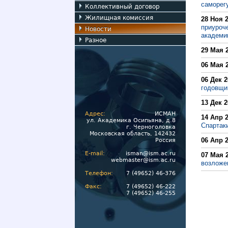
саморег
Коллективный договор
Жилищная комиссия
28 Ноя 
приуроч
Новости
академи
Разное
29 Мая 
06 Мая 
06 Дек 
годовщи
13 Дек 
Адрес:
ИСМАН
14 Апр 
ул. Академика Осипьяна, д.8
Спартаки
г. Черноголовка
Московская область, 142432
06 Апр 
Россия
E-mail:
isman@ism.ac.ru
07 Мая 
webmaster@ism.ac.ru
возложе
Телефон:
7 (49652) 46-376
Факс:
7 (49652) 46-222
7 (49652) 46-255