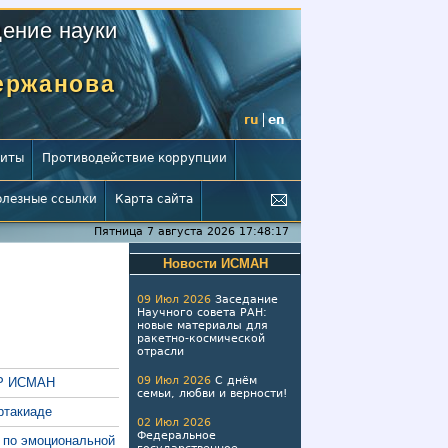
ение науки
Мержанова
ru
en
зиты
Противодействие коррупции
олезные ссылки
Карта сайта
Пятница 7 августа 2026 17:48:17
Новости ИСМАН
09 Июл 2026
Заседание
Научного совета РАН:
новые материалы для
ракетно-космической
отрасли
09 Июл 2026
С днём
ПР ИСМАН
семьи, любви и верности!
ртакиаде
02 Июл 2026
Федеральное
 по эмоциональной