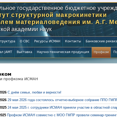
льное государственное бюджетное учрежд
тут структурной макрокинетики
блем материаловедения им. А.Г. 
кой академии наук
труктура
О СВС
Ресурсы ИСМАН
Контакты
Банковские рекви
ал JAMT
Выставка
Научно-техническая продукция
Профком
П
фком
ти профкома ИСМАН
2026
С днём семьи, любви и верности!
2026
29 мая 2026 года состоялось отчетно-выборное собрание ППО ГМ
2025
24 мая 2025 г. сотрудники ИСМАН приняли участие в областной спа
2025
Профком ИСМАН совместно с МОО ГМПР провели семинар-тренинг