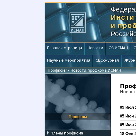
Федера
Инсти
и про
Российс
Главная страница
Новости
Об ИСМАН
С
Научные мероприятия
СВС-журнал
Журн
Профком
>
Новости профкома ИСМАН
Про
Новос
09 Июл 
05 Июн 
Профком
05 Июн 
Члены профкома
18 Фев 