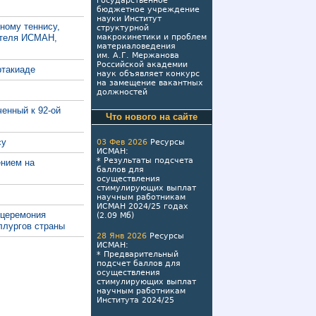
государственное
бюджетное учреждение
науки Институт
ному теннису,
структурной
ателя ИСМАН,
макрокинетики и проблем
материаловедения
им. А.Г. Мержанова
Российской академии
ртакиаде
наук объявляет конкурс
на замещение вакантных
должностей
ченный к 92-ой
Что нового на сайте
су
03 Фев 2026
Ресурсы
ИСМАН
:
*
Результаты подсчета
ением на
баллов для
осуществления
стимулирующих выплат
научным работникам
ИСМАН 2024/25 годах
 церемония
(2.09 Мб)
ллургов страны
28 Янв 2026
Ресурсы
ИСМАН
:
*
Предварительный
подсчет баллов для
осуществления
стимулирующих выплат
научным работникам
Института 2024/25