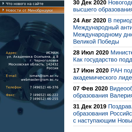
30 Дек 2020
Новогод
Что нового на сайте
высшего образования
Новости от Минобрнауки
24 Авг 2020
В период
Международный анти
Международному дню
Великой Победы
28 Июл 2020
Министе
Адрес:
ИСМАН
ул. Академика Осипьяна, д.8
Как государство под
г. Черноголовка
Московская область, 142432
Россия
17 Июн 2020
РАН по
E-mail:
isman@ism.ac.ru
академического лиде
webmaster@ism.ac.ru
07 Фев 2020
Видеооб
Телефон:
7 (49652) 46-376
образования Валерия
Факс:
7 (49652) 46-222
7 (49652) 46-255
31 Дек 2019
Поздрав
образования Россий
с наступающим Новы