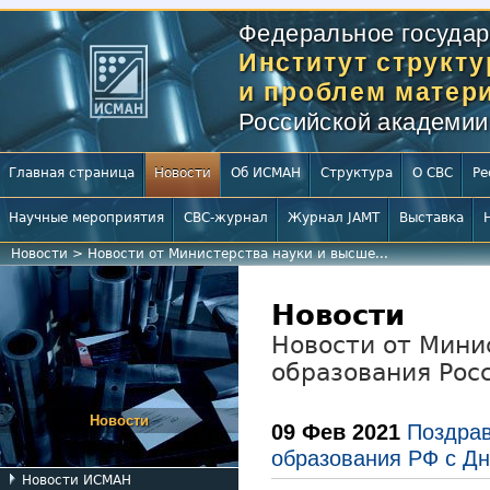
Федеральное государ
Институт структ
и проблем матери
Российской академии
Главная страница
Новости
Об ИСМАН
Структура
О СВС
Ре
Научные мероприятия
СВС-журнал
Журнал JAMT
Выставка
Новости
>
Новости от Министерства науки и высше...
Новости
Новости от Мини
образования Рос
Новости
09 Фев 2021
Поздрав
образования РФ с Дн
Новости ИСМАН