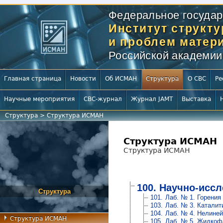
Федеральное государ
Институт структ
и проблем матери
Российской академии
Главная страница
Новости
Об ИСМАН
Структура
О СВС
Ре
Научные мероприятия
СВС-журнал
Журнал JAMT
Выставка
Структура
>
Структура ИСМАН
Структура ИСМАН
Структура ИСМАН
100. Научно-исс
Структура
101.
Лаб. № 1. Горения
103.
Лаб. № 3. Каталит
104.
Лаб. № 4. Нелине
Структура ИСМАН
105.
Лаб. № 5. Жидкоф