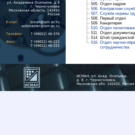
ул. Академика Осипьяна, д.8
505.
Отдел кадров
г. Черноголовка
506.
Контрактная служ
Московская область, 142432
507.
Служба охраны тр
Россия
508.
Первый отдел
E-mail:
isman@ism.ac.ru
509.
Канцелярия
webmaster@ism.ac.ru
510.
Отдел патентовани
511.
Отдел документац
Телефон:
7 (49652) 46-376
514.
Штаб гражданской
Факс:
7 (49652) 46-222
516.
Отдел научно-обр
7 (49652) 46-255
сотрудничества
ИСМАН, ул. Акад. Осипьяна,
д. 8, г. Черноголовка,
Московская обл, 142432, Россия