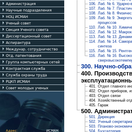
106.
Лаб. № 6. Ударно-
Администрация
107.
Лаб. № 7. Пласти
Научные подразделения
108.
Лаб. № 8. Физичес
НОЦ ИСМАН
109.
Лаб. № 9. Энергет
процессов
Ученый совет
110.
Лаб. № 10. Химиче
Секция Ученого совета
112.
Лаб. № 12. Макрок
Диссертационный совет
113.
Лаб. № 13. Динами
114.
Лаб. № 14. Самор
Аспирантура
синтеза
Междунар. сотрудничество
115.
Лаб. № 15. Рентге
116.
Лаб. № 16. Высоко
Отд. патентования
сверхвысокотемпе
Группа компьютерных сетей
300. Научно-обр
Контрактная служба
400. Производст
Служба охраны труда
эксплуатационн
РЦКП ИСМАН
401.
Отдел главного и
Совет молодых ученых
402.
Отдел приборов, и
403.
Отдел связи
404.
Хозяйственный от
405.
Гараж
500. Администра
501.
Дирекция
502.
Ученый секретари
503.
Планово-экономич
Адрес:
ИСМАН
504.
Бухгалтерия