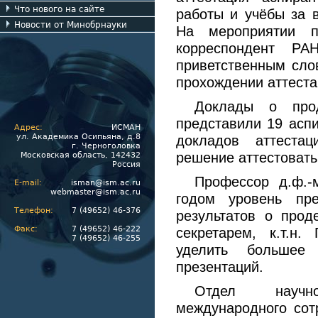
Что нового на сайте
работы и учёбы за в
Новости от Минобрнауки
На мероприятии пр
корреспондент Р
приветственным сло
прохождении аттеста
Доклады о прод
представили 19 асп
Адрес:
ИСМАН
ул. Академика Осипьяна, д.8
докладов аттестац
г. Черноголовка
решение аттестоват
Московская область, 142432
Россия
Профессор д.ф.-
E-mail:
isman@ism.ac.ru
webmaster@ism.ac.ru
годом уровень пре
Телефон:
7 (49652) 46-376
результатов о прод
Факс:
7 (49652) 46-222
секретарем, к.т.н
7 (49652) 46-255
уделить большее
презентаций.
Отдел научно
международного сот