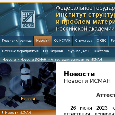
Федеральное государ
Институт структ
и проблем матери
Российской академии
Главная страница
Новости
Об ИСМАН
Структура
О СВС
Ре
Научные мероприятия
СВС-журнал
Журнал JAMT
Выставка
Новости
>
Новости ИСМАН
>
Аттестация аспирантов ИСМАН
Новости
Новости ИСМАН
Аттес
Новости
26 июня 2023 г
Новости ИСМАН
аттестация аспиран