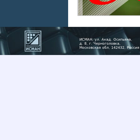
ИСМАН, ул. Акад. Осипьяна,
д. 8, г. Черноголовка,
Московская обл, 142432, Россия