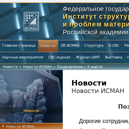
Федеральное государ
Институт структ
и проблем матери
Российской академии
Главная страница
Новости
Об ИСМАН
Структура
О СВС
Ре
Научные мероприятия
СВС-журнал
Журнал JAMT
Выставка
Новости
>
Новости ИСМАН
>
Поздравление с 8 марта!
Новости
Новости ИСМАН
По
Новости
Дорогие сотрудн
Новости ИСМАН