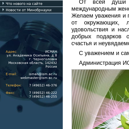
От всей души 
Что нового на сайте
международным женс
Новости от Минобрнауки
Желаем уважения и п
от окружающих, 
удовольствия и нас
добрых подарков о
счастья и неувядаемо
Адрес:
ИСМАН
С уважением и с
ул. Академика Осипьяна, д.8
г. Черноголовка
Администрация 
Московская область, 142432
Россия
E-mail:
isman@ism.ac.ru
webmaster@ism.ac.ru
Телефон:
7 (49652) 46-376
Факс:
7 (49652) 46-222
7 (49652) 46-255