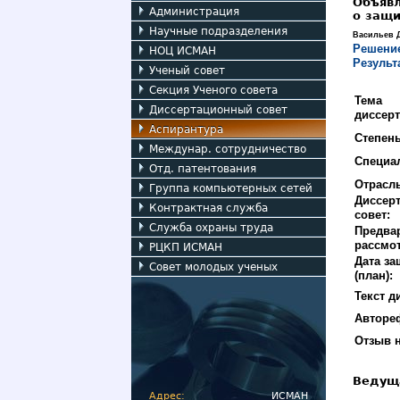
Объяв
Администрация
о защи
Научные подразделения
Васильев
Д
Решение
НОЦ ИСМАН
Результ
Ученый совет
Секция Ученого совета
Тема
Диссертационный совет
диссерт
Аспирантура
Степень
Междунар. сотрудничество
Специа
Отд. патентования
Отрасль
Группа компьютерных сетей
Диссер
Контрактная служба
совет:
Служба охраны труда
Предва
рассмо
РЦКП ИСМАН
Дата з
Совет молодых ученых
(план):
Текст д
Авторе
Отзыв 
Ведущ
Адрес:
ИСМАН