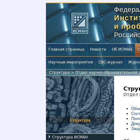
Федера
Инсти
и про
Российс
Главная страница
Новости
Об ИСМАН
С
Научные мероприятия
СВС-журнал
Журн
Структура
>
Отдел научно-образовательной д
Стру
Отдел 
Объ
Сост
Пол
Структура
Доку
Защ
Структура ИСМАН