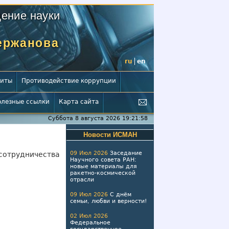
ение науки
Мержанова
ru
en
зиты
Противодействие коррупции
олезные ссылки
Карта сайта
Суббота 8 августа 2026 19:21:59
Новости ИСМАН
09 Июл 2026
Заседание
сотрудничества
Научного совета РАН:
новые материалы для
ракетно-космической
отрасли
09 Июл 2026
С днём
семьи, любви и верности!
02 Июл 2026
Федеральное