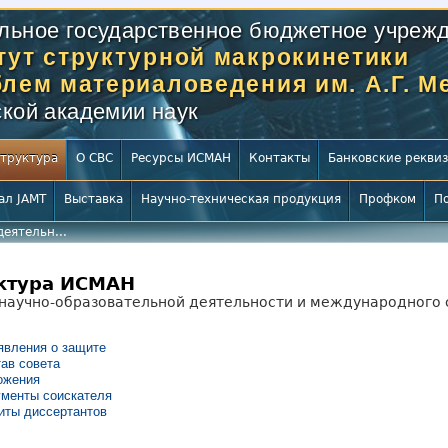
льное государственное бюджетное учрежд
тут структурной макрокинетики
блем материаловедения им. А.Г. 
кой академии наук
труктура
О СВС
Ресурсы ИСМАН
Контакты
Банковские рекви
ал JAMT
Выставка
Научно-техническая продукция
Профком
П
еятельн...
ктура ИСМАН
научно-образовательной деятельности и международного 
явления о защите
ав совета
ожения
менты соискателя
иты диссертантов