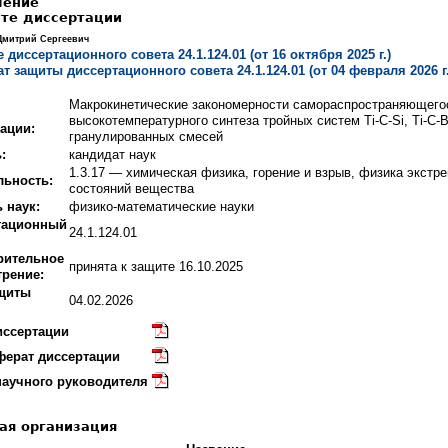
ление
те диссертации
митрий Сергеевич
 диссертационного совета 24.1.124.01 (от 16 октября 2025 г.)
ат защиты диссертационного совета 24.1.124.01 (от 04 февраля 2026 г.
Макрокинетические закономерности самораспространяющего
высокотемпературного синтеза тройных систем Ti-C-Si, Ti-C-B
ации:
гранулированных смесей
:
кандидат наук
1.3.17 — химическая физика, горение и взрыв, физика экстр
льность:
состояний вещества
 наук:
физико-математические науки
тационный
24.1.124.01
рительное
принята к защите 16.10.2025
трение:
ащиты
04.02.2026
иссертации
ферат диссертации
научного руководителя
ая организация