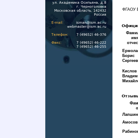
ул. Академика Осипьяна, д.8
г. Черноголовка
ФГАОУ В
Московская область, 142432
Россия
E-mail:
isman@ism.ac.ru
Офици
webmaster@ism.ac.ru
Фами
Телефон:
7 (49652) 46-376
им
отче
Факс:
7 (49652) 46-222
7 (49652) 46-255
Ермола
Борис
Сергее
Кислов
Владим
Михайл
Отзывы
Фам
Лапшин
Амосов 
Рабино