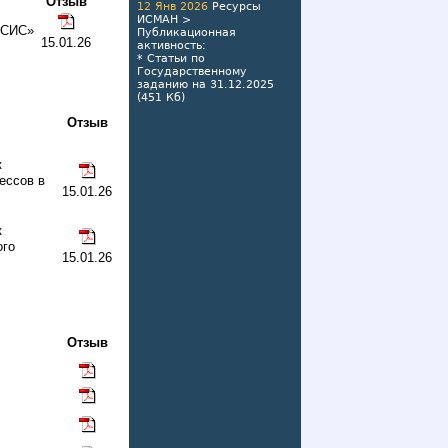
Отзыв
12 Янв 2026
Ресурсы
ИСМАН
>
ИСИС»
Публикационная
15.01.26
активность
:
*
Статьи по
Государственному
заданию на 31.12.2025
(451 Кб)
Отзыв
к
ессов в
15.01.26
к
ого
15.01.26
Отзыв