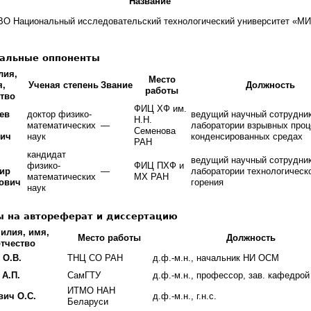
Название
О Национальный исследовательский технологический университет «М
альные оппоненты
лия,
Место
я,
Ученая степень
Звание
Должность
работы
ство
ФИЦ ХФ им.
ев
доктор физико-
ведущий научный сотрудни
Н.Н.
математических
—
лаборатории взрывных проц
Семенова
вич
наук
конденсированных средах
РАН
кандидат
ведущий научный сотрудни
физико-
ФИЦ ПХФ и
ир
—
лаборатории технологическ
математических
МХ РАН
ович
горения
наук
 на автореферат и диссертацию
илия, имя,
Место работы
Должность
отчество
 О.В.
ТНЦ СО РАН
д.ф.-м.н., начальник НИ ОСМ
А.П.
СамГТУ
д.ф.-м.н., профессор, зав. кафедрой
ИТМО НАН
вич О.С.
д.ф.-м.н., г.н.с.
Беларуси