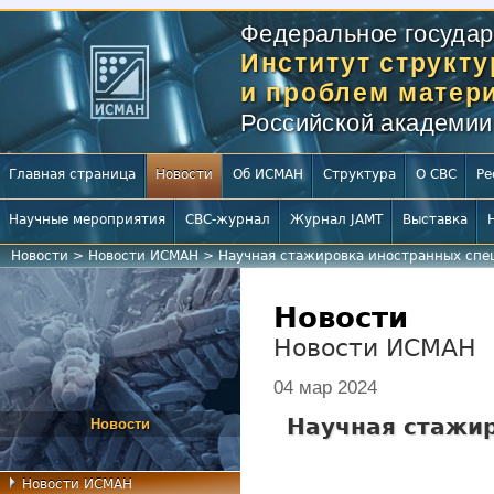
Федеральное государ
Институт структ
и проблем матери
Российской академии
Главная страница
Новости
Об ИСМАН
Структура
О СВС
Ре
Научные мероприятия
СВС-журнал
Журнал JAMT
Выставка
Новости
>
Новости ИСМАН
>
Научная стажировка иностранных спе
Новости
Новости ИСМАН
04 мар 2024
Научная стажир
Новости
Новости ИСМАН