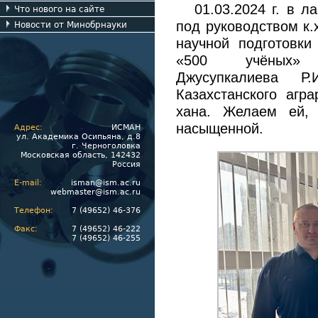
01.03.2024 г. в 
Что нового на сайте
под руководством к.
Новости от Минобрнауки
научной подготовки
«500 учёных» 
Джусупкалиева Р.
Казахстанского агра
хана. Желаем ей, 
насыщенной.
Адрес:
ИСМАН
ул. Академика Осипьяна, д.8
г. Черноголовка
Московская область, 142432
Россия
E-mail:
isman@ism.ac.ru
webmaster@ism.ac.ru
Телефон:
7 (49652) 46-376
Факс:
7 (49652) 46-222
7 (49652) 46-255