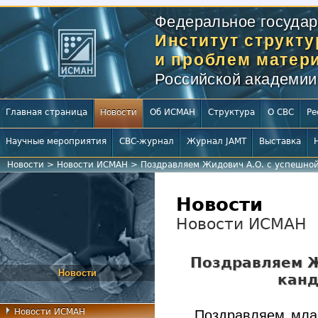
Федеральное государ
Институт структ
и проблем матери
Российской академии
Главная страница
Новости
Об ИСМАН
Структура
О СВС
Ре
Научные мероприятия
СВС-журнал
Журнал JAMT
Выставка
Новости
>
Новости ИСМАН
>
Поздравляем Жидович А.О. с успешно
Новости
Новости ИСМАН
Поздравляем Ж
Новости
канд
Новости ИСМАН
Поздравляем мла