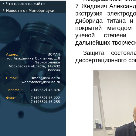
Что нового на сайте
7 Жидович Александ
Новости от Минобрнауки
экструзия электрод
диборида титана и
покрытий методом 
ученой степени 
дальнейших творческ
Защита состоял
Адрес:
ИСМАН
ул. Академика Осипьяна, д.8
диссертационного со
г. Черноголовка
Московская область, 142432
Россия
E-mail:
isman@ism.ac.ru
webmaster@ism.ac.ru
Телефон:
7 (49652) 46-376
Факс:
7 (49652) 46-222
7 (49652) 46-255