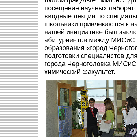
любой факультет МИСиС. Для
посещение научных лаборато
вводные лекции по специальн
школьники привлекаются к на
нашей инициативе был заклю
абитуриентов между МИСиС 
образования «город Черногол
подготовки специалистов для
города Черноголовка МИСиС 
химический факультет.