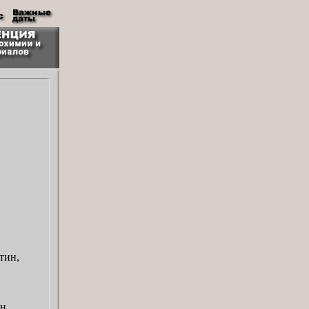
тин,
н,