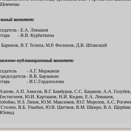
 Шевченко
льный комитет:
седатель
- Е.А. Левашов
етарь
- В.В. Курбаткина
 Баринов, В.Т. Телепа, М.Р. Филонов, Д.В. Штанский
раммно-публикационный комитет:
седатель
- А.Г. Мержанов
 председателя
- В.В. Барзыкин
етарь
- И.С.Гордополова
Азатян, А.П. Амосов, В.Г. Бамбуров, С.С. Бацанов, А.А. Голубев,
 Евстигнеев, Ю.И. Карташов, Н.И. Кидин, Е.А. Левашов,
 Лобойко, Н.З. Ляхов, Ю.М. Максимов, Ю.Г. Морозов, А.С. Рогаче
 Столин, В.Б. Улыбин, Ю.В. Цветков, В.М. Шкиро, В.А. Щербако
 Юхвид