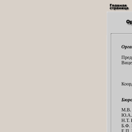
Орга
Пред
Вице
Коор
Бюро
М.В.
Ю.А.
Н.Т.
Б.Ф.
Е.П.