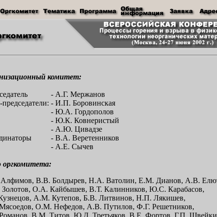
низационный комитет:
седатель
- А.Г. Мержанов
-председатели:
- И.П. Боровинская
- Ю.А. Гордополов
- Ю.К. Ковнеристый
- А.Ю. Цивадзе
динаторы
- В.А. Веретенников
- А.Е. Сычев
 оргкомитета:
 Алфимов, В.В. Болдырев, Н.А. Ватолин, Е.М. Дианов, А.В. Елю
 Золотов, О.А. Кайбышев, В.Т. Калинников, Ю.С. Карабасов,
 Кузнецов, А.М. Кутепов, Б.В. Литвинов, Н.П. Лякишев,
 Мясоедов, О.М. Нефедов, А.В. Путилов, Ф.Г. Решетников,
 Романов, В.М. Титов, Ю.Д. Третьяков, В.Е. Фортов, Г.П. Швейки