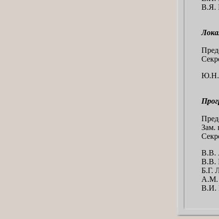
В.Я.
Лока
Пред
Секр
Ю.Н.
Прог
Пред
Зам.
Секр
В.В. 
В.В.
Б.Г.
А.М.
В.И.