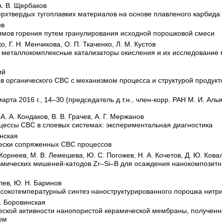
А. В. Щербаков
рхтвердых тугоплавких материалов на основе плавленого карбида
ов
имов горения путем гранулирования исходной порошковой смеси
ко, Г. Н. Менчикова, О. П. Ткаченко, Л. М. Кустов
металлокомплексные катализаторы окисления и их исследование 
ий
в органического СВС с механизмом процесса и структурой продукт
марта 2016 г., 14–30 (председатель д.т.н., член-корр. РАН М. И. Алы
 А. А. Кондаков, В. В. Грачев, А. Г. Мержанов
оцессы
СВС
в слоевых системах: экспериментальная диагностика
инская
чески сопряженных
СВС
процессов
Корнеев, М. В. Лемешева, Ю. С. Погожев, Н. А. Кочетов, Д. Ю. Кова
амических мишеней-катодов
Z
r–
S
i–
B
для осаждения нанокомпозитн
алев, Ю. Н. Баринов
окотемпературный синтез наноструктурированного порошка нитри
П. Боровинская
ческой активности нанопористой керамической мембраны, получе
ом