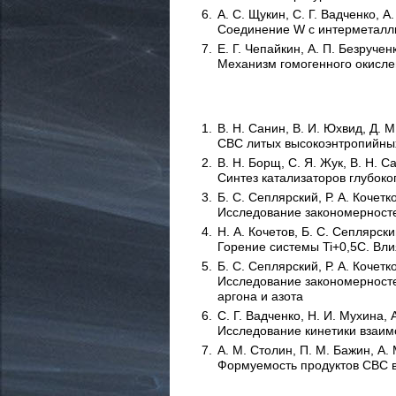
А. С. Щукин, С. Г. Вадченко, А
С
оединение
W
с интерметал
Е. Г. Чепайкин, А. П. Безручен
М
еханизм гомогенного окисле
В. Н. Санин, В. И. Юхвид, Д. М
СВС
литых высокоэнтропийны
В. Н. Борщ, С. Я. Жук, В. Н. С
С
интез катализаторов глубоко
Б. С. Сеплярский, Р. А. Кочетк
И
сследование закономерност
Н. А. Кочетов, Б. С. Сеплярск
Г
орение системы
Ti+0,5C. В
ли
Б. С. Сеплярский, Р. А. Кочетк
И
сследование закономерност
аргона и азота
С. Г. Вадченко, Н. И. Мухина, 
И
сследование кинетики взаи
А. М. Столин, П. М. Бажин, А.
Ф
ормуемость продуктов
СВС