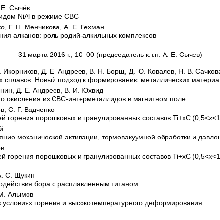
. Е. Сычёв
лидом
N
i
A
l в режиме
СВС
ко, Г. Н. Менчикова, А. Е. Гехман
ния алканов: роль родий-алкильных комплексов
31 марта 2016 г., 10–00 (председатель к.т.н. А. Е. Сычев)
. Икорников, Д. Е. Андреев, В. Н. Борщ, Д. Ю. Ковалев, Н. В. Сачков
х сплавов
. Н
овый подход к формированию металлических материа
анин, Д. Е. Андреев, В. И. Юхвид
го окисления из
СВС
-интерметаллидов в магнитном поле
ов, С. Г. Вадченко
ей горения порошковых и гранулированных составов
Ti+xC (0,5<
x
<
ий
яние механической активации, термовакуумной обработки и давле
ов
ей горения порошковых и гранулированных составов
Ti+xC (0,5<
x
<
А. С. Щукин
модействия бора с расплавленным титаном
 М. Алымов
в условиях горения и высокотемпературного деформирования