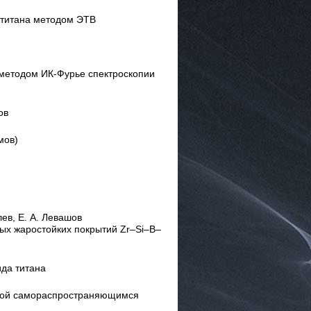
 титана методом ЭТВ
методом ИК-Фурье спектроскопии
ов
мов)
лев, Е. А. Левашов
ых жаростойких покрытий
Zr–Si–B–
да титана
нной самораспространяющимся