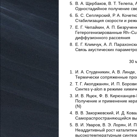
В. А. Щербаков, В. Т. Телепа, 
Одностадийное получение све
Б. С. Сеплярский, Р. А. Кочетк
Стабилизация скорости и реж
Е. Г. Чепайкин, А. П. Безручен
Гетерогенизированные Rh–Cu 
диффузионного рассеяния
Е. Г. Климчук, А. Л. Парахонск
Связь акустических параметро
30 
И. А. Студеникин, А. В. Линде,
Т
ермически сопряженные пр
Т. Г. Акопджанян, И. П. Боров
С
интез γ-alon в режиме хими
И. В. Яцюк, Ф. В. Кирюханцев-
П
олучение и применение кер
(N)
В. В. Закоржевский, И. Д. Ков
С
амораспространяющийся выс
В. И. Уваров, В. Э. Лорян, И. 
Н
еаддитивный рост каталити
высокотемпературным синтез