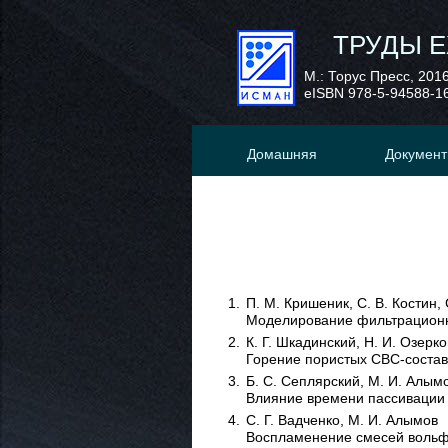
ТРУДЫ 
М.: Торус Пресс, 201
eISBN 978-5-94588-1
Домашняя
Докумен
П. М. Кришеник, С. В. Костин, 
Моделирование фильтрационн
К. Г. Шкадинский, Н. И. Озерк
Горение пористых СВС-состав
Б. С. Сеплярский, М. И. Алымо
Влияние времени пассивации 
С. Г. Вадченко, М. И. Алымов
Воспламенение смесей вольф