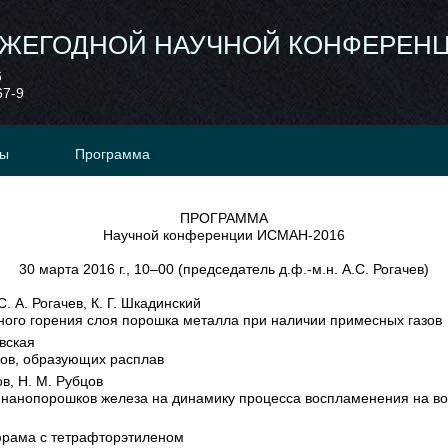
ЕЖЕГОДНОЙ НАУЧНОЙ КОНФЕРЕН
6
67-9
ты
Программа
ПРОГРАММА
Научной конференции ИСМАН-2016
30 марта 2016 г., 10–00 (председатель д.ф.-м.н. А.С. Рогачев)
С. А. Рогачев, К. Г. Шкадинский
ого горения слоя порошка металла при наличии примесных газов
овская
ов, образующих расплав
в, Н. М. Рубцов
нанопорошков железа на динамику процесса воспламенения на во
рама с тетрафторэтиленом