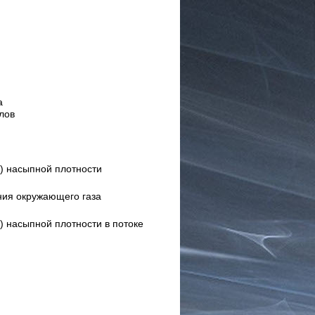
а
лов
1)
насыпной плотности
ния окружающего газа
1)
насыпной плотности в потоке