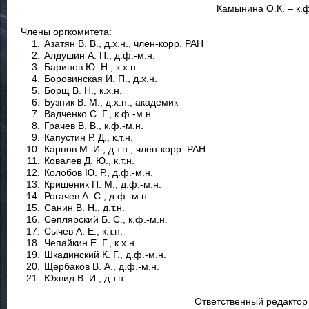
Камынина О.К. – к.
Члены оргкомитета:
Азатян В. В., д.х.н., член-корр. РАН
Алдушин А. П., д.ф.-м.н.
Баринов Ю. Н., к.х.н.
Боровинская И. П., д.х.н.
Борщ В. Н., к.х.н.
Бузник В. М., д.х.н., академик
Вадченко С. Г., к.ф.-м.н.
Грачев В. В., к.ф.-м.н.
Капустин Р. Д., к.т.н.
Карпов М. И., д.т.н., член-корр. РАН
Ковалев Д. Ю., к.т.н.
Колобов Ю. Р., д.ф.-м.н.
Кришеник П. М., д.ф.-м.н.
Рогачев А. С., д.ф.-м.н.
Санин В. Н., д.т.н.
Сеплярский Б. С., к.ф.-м.н.
Сычев А. Е., к.т.н.
Чепайкин Е. Г., к.х.н.
Шкадинский К. Г., д.ф.-м.н.
Щербаков В. А., д.ф.-м.н.
Юхвид В. И., д.т.н.
Ответственный редактор 